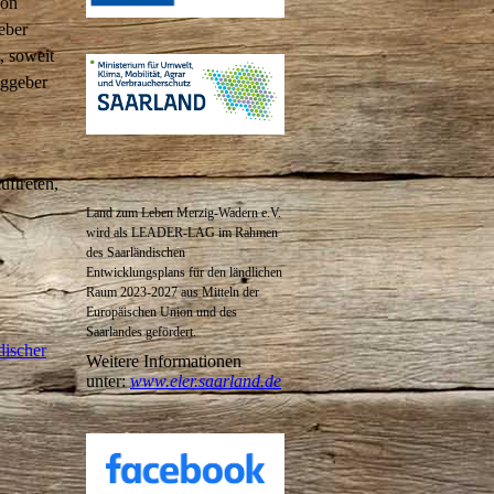
von
eber
, soweit
aggeber
uftreten,
Land zum Leben Merzig-Wadern e.V.
wird als LEADER-LAG im Rahmen
des
Saarländischen
Entwicklungsplans für den ländlichen
Raum 2023-2027 aus Mitteln der
Europäischen Union und des
Saarlandes gefördert.
discher
Weitere Informationen
unter:
www.eler.saarland.de