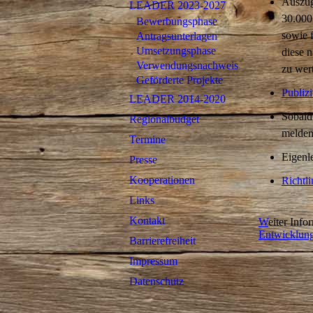
Auszug
LEADER 2023-2027
30.000 
Bewerbungsphase
sowie f
Antragsunterlagen
Umsetzungsphase
diese 
Verwendungsnachweis
zu wert
Geförderte Projekte
Publizi
LEADER 2014-2020
Sobald 
Regionalbudget
melden
Termine
Eigenl
Presse
Kooperationen
Richtl
Links
Kontakt
W
eiter Inf
Entwicklung
Barrierefreiheit
Impressum
Datenschutz