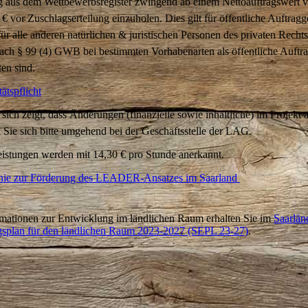
 aus dem Wettbewerbsregister zwingend ab einem Nettoauftragswert 
€ vor Zuschlagserteilung einzuholen. Dies gilt für öffentliche Auftragg
ür alle anderen natürlichen & juristischen Personen des privaten Rechts
nach § 99 (4) GWB bei bestimmten Vorhabenarten als öffentliche Auftr
en sind.
tätspflicht
sich zeigt, dass Änderungen (finanzielle sowie inhaltliche) im Projekt a
 Sie sich bitte umgehend bei der Geschäftsstelle der LAG.
eistungen werden mit 14,30 € pro Stunde anerkannt.
inie zur Förderung des LEADER-Ansatzes im Saarland
ormationen zur Entwicklung im ländlichen Raum erhalten Sie im
Saarlän
splan für den ländlichen Raum 2023-2027 (SEPL 23-27)
.