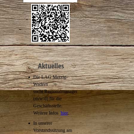
Aktuelles
Die LAG Merzig-
Wadern
sucht Regionalmanager
(m/w/d) für die
Geschäftsstelle.
Weitere Infos
hier
.
In unserer
Vorstandssitzung am