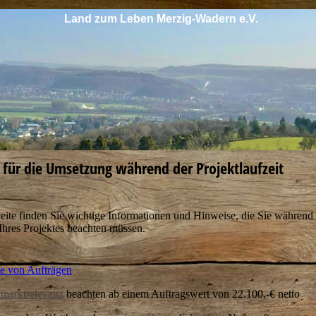
Land zum Leben Merzig-Wadern e.V.
 für die Umsetzung während der Projektlaufzeit
eite finden Sie wichtige Informationen und Hinweise, die Sie während
hres Projektes beachten müssen.
e von Aufträgen
marktrelevanz
beachten ab einem Auftragswert von 22.100,-€ netto