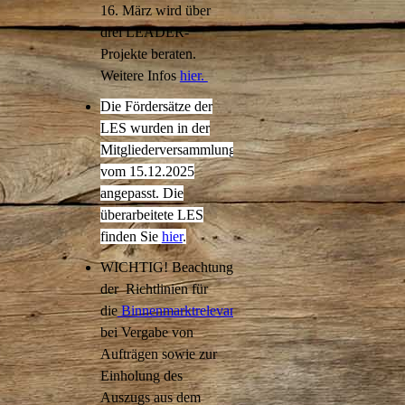
16. März wird über
drei LEADER-
Projekte beraten.
Weitere Infos
hier.
Die Fördersätze der
LES wurden in der
Mitgliederversammlung
vom 15.12.2025
angepasst. Die
überarbeitete LES
finden Sie
hier
.
WICHTIG! Beachtung
der Richtlinien für
die
Binnenmarktrelevanz
bei Vergabe von
Aufträgen sowie zur
Einholung des
Auszugs aus dem