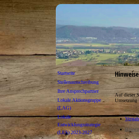
Hinweise
Startseite
Stellenausschreibung
Ihre Ansprechpartner
Auf dieser S
Lokale Aktionsgruppe
Umsetzung I
(LAG)
Lokale
Vergab
Entwicklungsstrategie
Binnen
(LES) 2023-2027