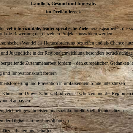
Ländlich, Gesund und Innovativ
im Dreiländereck
den
zehn horizontale, leader-spezifische Ziele
herausgearbeitet, die si
 auf die Bewertung der einzelnen Projekte auswirken werden:
aphischen Wandel als Herausforderung begreifen und als Chance nut
 und Jugendliche in der Regionalentwicklung besonders berücksichtig
bergreifende Zusammenarbeit fördern – den europäischen Gedanken l
g und Innovationskraft fördern
heitsförderung und Prävention in umfassendem Sinne unterstützen
r Klima- und Umweltschutz, Biodiversität schützen und die Region an 
andel anpassen
gleichheit gewährleisten und soziokulturelle Vielfalt unterstützen
 der Digitalisierung sinnvoll nutzen
plätze erhalten und schaffen