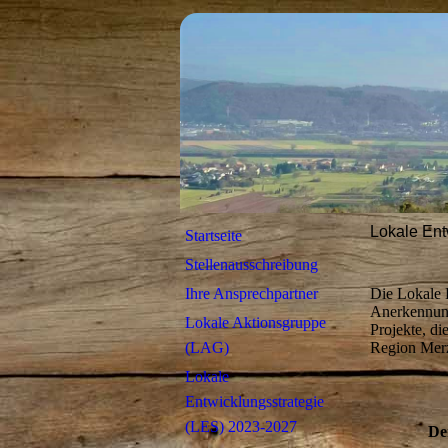
Lokale Ent
Startseite
Stellenausschreibung
Die Lokale 
Ihre Ansprechpartner
Anerkennung
Lokale Aktionsgruppe
Projekte, d
Region Merz
(LAG)
Lokale
Entwicklungsstrategie
(LES) 2023-2027
De