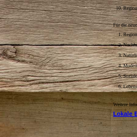
Regiona
Für die neu
Region
Nachhal
Natürl
Modern
Sozial
Lebens
Weitere Info
Lokale 