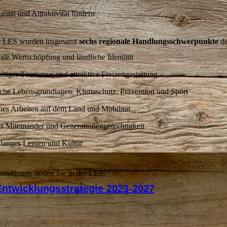
lität und Attraktivität fördern
e LES wurden insgesamt
sechs regionale Handlungsschwerpunkte
de
ale Wertschöpfung und ländliche Identätit
tiger Tourismus und attraktive Freizeitgestaltung
iche Lebensgrundlagen, Klimaschutz, Prävention und Sport
es Arbeiten auf dem Land und Mobilität
es Miteinander und Generationengerechtigkeit
langes Lernen und Kultur
rmationen finden Sie in der LES:
Entwicklungsstrategie 2023-2027