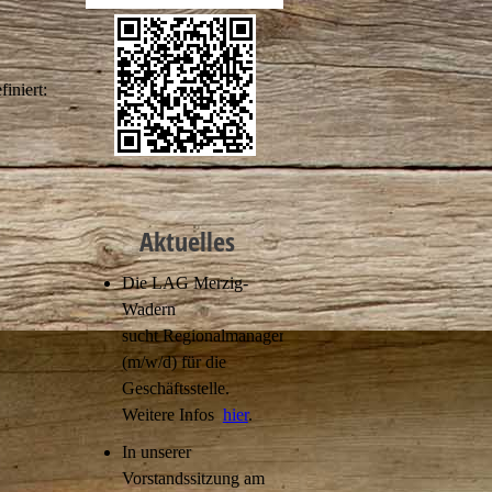
finiert:
Aktuelles
Die LAG Merzig-
Wadern
sucht Regionalmanager
(m/w/d) für die
Geschäftsstelle.
Weitere Infos
hier
.
In unserer
Vorstandssitzung am