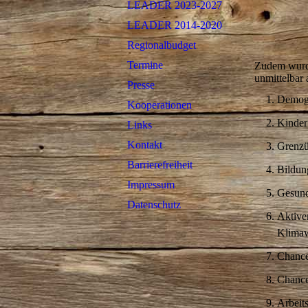
LEADER 2023-2027
LEADER 2014-2020
Regionalbudget
Termine
Zudem wur
unmittelbar
Presse
Demogr
Kooperationen
Kinder
Links
Kontakt
Grenzü
Barrierefreiheit
Bildun
Impressum
Gesund
Datenschutz
Aktive
Klimaw
Chancen
Chancen
Arbeits