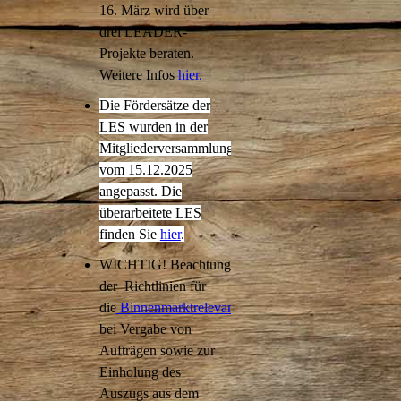
16. März wird über
drei LEADER-
Projekte beraten.
Weitere Infos
hier.
Die Fördersätze der
LES wurden in der
Mitgliederversammlung
vom 15.12.2025
angepasst. Die
überarbeitete LES
finden Sie
hier
.
WICHTIG! Beachtung
der Richtlinien für
die
Binnenmarktrelevanz
bei Vergabe von
Aufträgen sowie zur
Einholung des
Auszugs aus dem