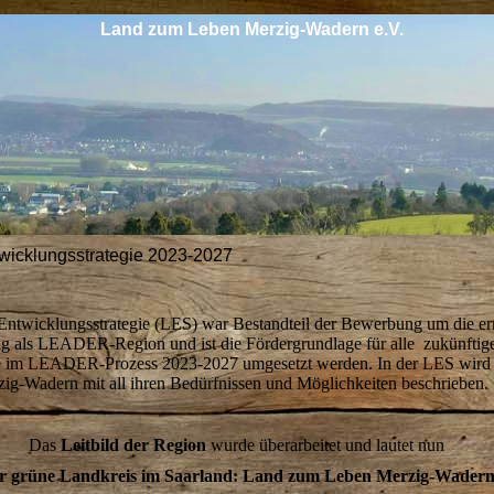
Land zum Leben Merzig-Wadern e.V.
wicklungsstrategie 2023-2027
Entwicklungsstrategie (LES) war Bestandteil der Bewerbung um die er
 als LEADER-Region und ist die Fördergrundlage für alle zukünftig
ie im LEADER-Prozess 2023-2027 umgesetzt werden. In der LES wird 
ig-Wadern mit all ihren Bedürfnissen und Möglichkeiten beschrieben.
Das
Leitbild der Region
wurde überarbeitet und lautet nun
r grüne Landkreis im Saarland: Land zum Leben Merzig-Wader