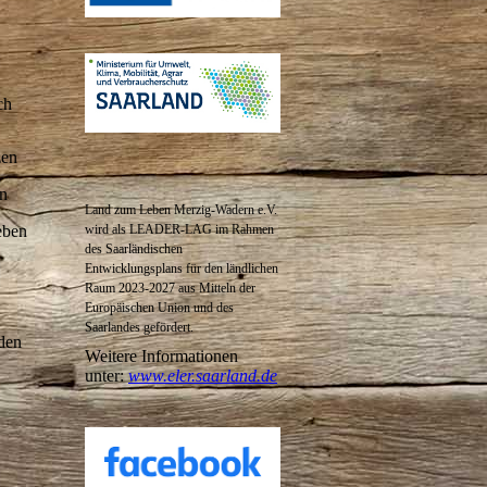
ch
zen
en
Land zum Leben Merzig-Wadern e.V.
wird als LEADER-LAG im Rahmen
eben
des
Saarländischen
Entwicklungsplans für den ländlichen
Raum 2023-2027 aus Mitteln der
Europäischen Union und des
Saarlandes gefördert.
den
Weitere Informationen
unter:
www.eler.saarland.de