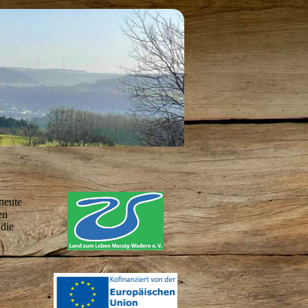
neute
en
die
n